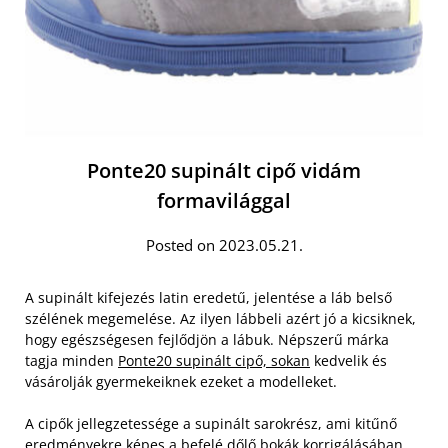
Ponte20 supinált cipő vidám
formavilággal
Posted on 2023.05.21.
A supinált kifejezés latin eredetű, jelentése a láb belső
szélének megemelése. Az ilyen lábbeli azért jó a kicsiknek,
hogy egészségesen fejlődjön a lábuk. Népszerű márka
tagja minden
Ponte20 supinált cipő, sokan
kedvelik és
vásárolják gyermekeiknek ezeket a modelleket.
A cipők jellegzetessége a supinált sarokrész, ami kitűnő
eredményekre képes a befelé dőlő bokák korrigálásában.