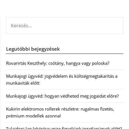
KERESÉS:
Legutóbbi bejegyzések
Rovarirtás Keszthely: csótány, hangya vagy poloska?
Munkajogi ügyvéd: jogvédelem és költségmegtakarítás a
munkaviták előtt
Munkajogi ügyvéd: hogyan védheted meg jogaidat előre?
Kukirin elektromos rollerek részletre: rugalmas fizetés,
prémium modellek azonnal
Tulajdoni lap lekérése: mire figyeljünk ingatlanügyek előtt?