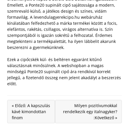
Emellett, a Ponte20 supinált cipő sajátossága a modern,
szemrevaló külső, a játékos design és színes, vidám
formavilág.
A levendulagyerekcipo.hu webáruház
kínálatában felfedezhető a márka termékei között a focis,
elefántos, rakétás, csillagos, virágos alternatíva is. Szín
szempontjából is igazán sokrétű a felhozatal. Érdemes
megtekinteni a termékpalettát, ha ilyen lábbelit akarunk
beszerezni a gyermekünknek.
Ezek a cipőcskék kül- és beltéren egyaránt kitűnő
választásnak minősülnek. A webshopban a magas
minőségű Ponte20 supinált cipő ára rendkívül korrekt
jellegű, a fizetendő összeg nem jelent akadályt a beszerzés
előtt.
« Előző: A kapszulás
Milyen pozitívumokkal
kávé kimondottan
rendelkezik egy italnagyker?
finom
:Következő »