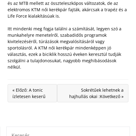
és az MTB mellett az összteleszkópos változatok, de az
elektromos KTM női kerékpár fajták, akárcsak a trapéz és a
Life Force kialakításúak is.
Itt mindenki meg fogja találni a számítását, legyen szó a
munkahelyre menetelről, szabadidős programok
kivitelezéséről, túrázások megvalósításáról vagy
sportolásról. A KTM női kerékpár mindenképpen jó
választás, ezek a biciklik hosszú éveken keresztül tudják
szolgálni a tulajdonosukat, nagyobb meghibásodások
nélkül.
« Előző: A tonic
Sokrétűek lehetnek a
ízletesen keserű
hajhullás okai :Következő »
KERESÉS: