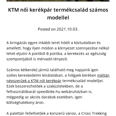
KTM női kerékpár termékcsalád számos
modellel
Posted on 2021.10.03.
A bringázás egyre inkább teret hódít a köztudatban és
amellett, hogy ilyen módon a környezet szennyezése nélkül
lehet eljutni A pontból B pontba, a kerekezés az egészség
szempontjából is mérvadó tényező.
Számos kétkerekű jármű található meg napjaink igen
széles kereskedelmi kínálatában, a hölgyek körében
méltán
népszerűek a KTM női kerékpár
termékcsalád modelljei.
Ezek beszerezhetőek a szaküzletekben, de a
felhasználóbarát speedbike.hu webáruházban is,
mégpedig az akciós darabok esetében, igen
költséghatékony áron.
A palettán fellelhetőek a korszerű városi, a Cross Trekking