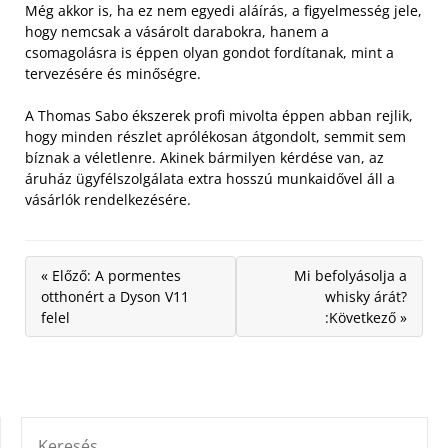
Még akkor is, ha ez nem egyedi aláírás, a figyelmesség jele,
hogy nemcsak a vásárolt darabokra, hanem a
csomagolásra is éppen olyan gondot fordítanak, mint a
tervezésére és minőségre.
A Thomas Sabo ékszerek profi mivolta éppen abban rejlik,
hogy minden részlet aprólékosan átgondolt, semmit sem
bíznak a véletlenre. Akinek bármilyen kérdése van, az
áruház ügyfélszolgálata extra hosszú munkaidővel áll a
vásárlók rendelkezésére.
« Előző: A pormentes
Mi befolyásolja a
otthonért a Dyson V11
whisky árát?
felel
:Következő »
KERESÉS: