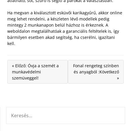
átlátható, sőt, szűrő is segíti a párokat a választásban.
Ha megvan a kiválasztott esküvői karikagyűrű, akkor online
meg lehet rendelni, a készleten lévő modellek pedig
mintegy 2 munkanapon belül házhoz is érkeznek. A
weboldalon megtalálhatóak a garanciális feltételek is, így
bármilyen esetben akad segítség, ha cserélni, igazítani
kell.
« Előző: Óvja a szemét a
Fonal rengeteg színben
munkavédelmi
és anyagból :Következő
szemüveggel!
»
KERESÉS: