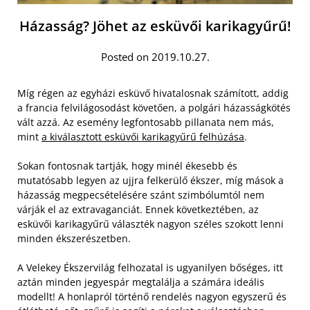
Házasság? Jöhet az esküvői karikagyűrű!
Posted on 2019.10.27.
Míg régen az egyházi esküvő hivatalosnak számított, addig
a francia felvilágosodást követően, a polgári házasságkötés
vált azzá. Az esemény legfontosabb pillanata nem más,
mint
a kiválasztott esküvői karikagyűrű felhúzása
.
Sokan fontosnak tartják, hogy minél ékesebb és
mutatósabb legyen az ujjra felkerülő ékszer, míg mások a
házasság megpecsételésére szánt szimbólumtól nem
várják el az extravaganciát. Ennek következtében, az
esküvői karikagyűrű választék nagyon széles szokott lenni
minden ékszerészetben.
A Velekey Ékszervilág felhozatal is ugyanilyen bőséges, itt
aztán minden jegyespár megtalálja a számára ideális
modellt! A honlapról történő rendelés nagyon egyszerű és