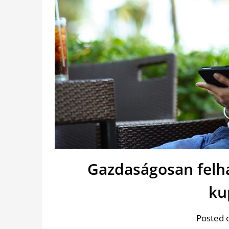
Gazdaságosan felha
ku
Posted 