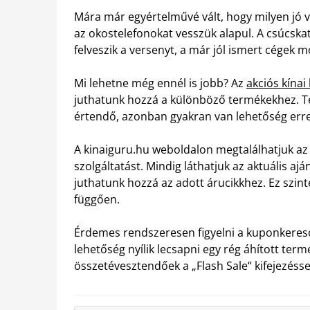
Mára már egyértelművé vált, hogy milyen jó v
az okostelefonokat vesszük alapul. A csúcsk
felveszik a versenyt, a már jól ismert cégek 
Mi lehetne még ennél is jobb? Az
akciós kína
juthatunk hozzá a különböző termékekhez. 
értendő, azonban gyakran van lehetőség erre 
A kinaiguru.hu weboldalon megtalálhatjuk az 
szolgáltatást. Mindig láthatjuk az aktuális ajá
juthatunk hozzá az adott árucikkhez. Ez szint
függően.
Érdemes rendszeresen figyelni a kuponkereső
lehetőség nyílik lecsapni egy rég áhított ter
összetévesztendőek a „Flash Sale“ kifejezéssel