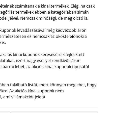
ételnek számítanak a kínai termékek. Elég, ha csak
ategóriás termékek ebben a kategóriában simán
modelljeivel. Nemcsak minőségi, de még olcsó is.
i kuponok
levadászásával még kedvezőbb áron
Természetesen ez nemcsak az okostelefonokra
is.
akciós kínai kuponok keresésére kifejlesztett
nlatokat, ezért nagy eséllyel rendkívüli áron
e bármi lehet, az akciós kínai kuponok típusától
ben található listát, mert könnyen meglehet, hogy
mékre. Az akciós kínai kuponok nem
, ami villámakciót jelent.