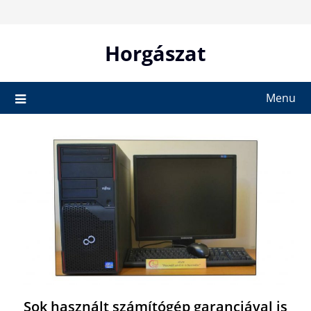
Skip
to
content
Horgászat
Menu
Sok használt számítógép garanciával is