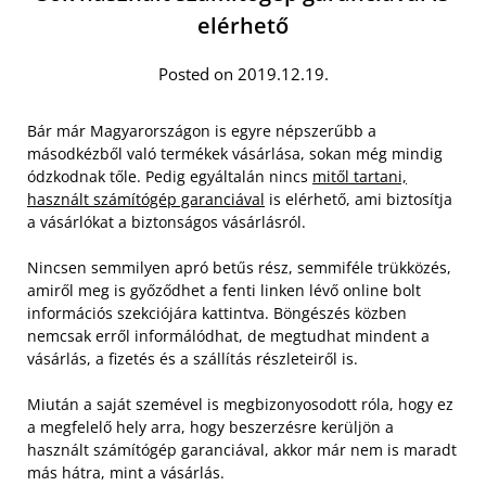
elérhető
Posted on 2019.12.19.
Bár már Magyarországon is egyre népszerűbb a
másodkézből való termékek vásárlása, sokan még mindig
ódzkodnak tőle. Pedig egyáltalán nincs
mitől tartani,
használt számítógép garanciával
is elérhető, ami biztosítja
a vásárlókat a biztonságos vásárlásról.
Nincsen semmilyen apró betűs rész, semmiféle trükközés,
amiről meg is győződhet a fenti linken lévő online bolt
információs szekciójára kattintva. Böngészés közben
nemcsak erről informálódhat, de megtudhat mindent a
vásárlás, a fizetés és a szállítás részleteiről is.
Miután a saját szemével is megbizonyosodott róla, hogy ez
a megfelelő hely arra, hogy beszerzésre kerüljön a
használt számítógép garanciával, akkor már nem is maradt
más hátra, mint a vásárlás.