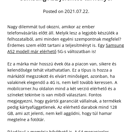
Posted on 2021.07.22.
Nagy dilemmát tud okozni, amikor az ember
telefonvásárlás előtt áll. Melyik lesz a legjobb készülék a
felhozatalból, ami minden egyéni szempontnak megfelel?
Érdemes szem előtt tartani a teljesítményt is. Egy
Samsung
A52 modell már elérhető
5G-s változatban is!
Ez a márka már hosszú évek óta a piacon van, sikere és
kelendősége tehát vitathatatlan. Ez a típus is hozza a
márkától megszokott és elvárt minőséget, azonban, ha
valakinek elegendő a 4G is, nem kell tovább keressen.
A
mobilcorner.hu oldalon mind a két verzió elérhető és a
színeket tekintve is van miből választani. Fontos
megjegyezni, hogy gyártói garanciát vállalnak, a termékek
pedig kártyafüggetlenek. Az elérhető darabok mind 128
GB, ami azt jelenti, nem kell aggódni, hogy túl hamar
megtelne a fotótár.
Ráadásul a memória bővíthető is. A 64 megapixeles