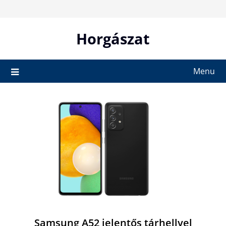
Skip
to
content
Horgászat
Menu
Samsung A52 jelentős tárhellyel