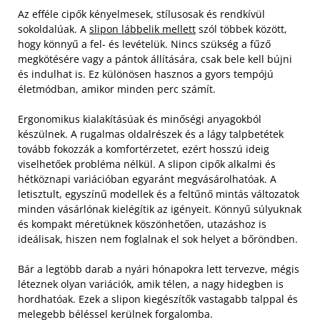
Az efféle cipők kényelmesek, stílusosak és rendkívül
sokoldalúak. A
slipon lábbelik mellett
szól többek között,
hogy könnyű a fel- és levételük. Nincs szükség a fűző
megkötésére vagy a pántok állítására, csak bele kell bújni
és indulhat is. Ez különösen hasznos a gyors tempójú
életmódban, amikor minden perc számít.
Ergonomikus kialakításúak és minőségi anyagokból
készülnek. A rugalmas oldalrészek és a lágy talpbetétek
tovább fokozzák a komfortérzetet, ezért hosszú ideig
viselhetőek probléma nélkül.
A slipon cipők alkalmi és
hétköznapi variációban egyaránt megvásárolhatóak. A
letisztult, egyszínű modellek és a feltűnő mintás változatok
minden vásárlónak kielégítik az igényeit. Könnyű súlyuknak
és kompakt méretüknek köszönhetően, utazáshoz is
ideálisak, hiszen nem foglalnak el sok helyet a bőröndben.
Bár a legtöbb darab a nyári hónapokra lett tervezve, mégis
léteznek olyan variációk, amik télen, a nagy hidegben is
hordhatóak. Ezek a slipon kiegészítők vastagabb talppal és
melegebb béléssel kerülnek forgalomba.