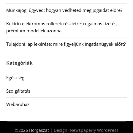
Munkajogi ügyvéd: hogyan védheted meg jogaidat előre?
Kukirin elektromos rollerek részletre: rugalmas fizetés,
prémium modellek azonnal
Tulajdoni lap lekérése: mire figyeljünk ingatlanügyek előtt?
Kategóriák
Egészség
Szolgáltatás
Webáruház
©2026 Horgászat
| Design:
Newspaperly WordPress