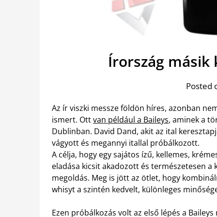
Írország másik 
Posted 
Az ír viszki messze földön híres, azonban nem 
ismert. Ott
van például a Baileys
, aminek a tö
Dublinban. David Dand, akit az ital keresztapj
vágyott és megannyi itallal próbálkozott.
A célja, hogy egy sajátos ízű, kellemes, krém
eladása kicsit akadozott és természetesen a ké
megoldás. Meg is jött az ötlet, hogy kombináln
whisyt a szintén kedvelt, különleges minőséget 
Ezen próbálkozás volt az első lépés a Baile