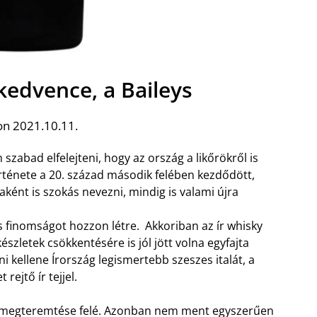
kedvence, a Baileys
on 2021.10.11.
szabad elfelejteni, hogy az ország a likőrökről is
rténete a 20. század második felében kezdődött,
aként is szokás nevezni, mindig is valami újra
es finomságot hozzon létre. Akkoriban az ír whisky
szletek csökkentésére is jól jött volna egyfajta
i kellene Írország legismertebb szeszes italát, a
rejtő ír tejjel.
ys megteremtése felé. Azonban nem ment egyszerűen