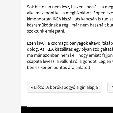
Sok biztosan nem lesz, hiszen speciális a meg
alkalmazkodni kell a megbízókhoz. Éppen ezért
kimondottan IKEA kiszállítás kapcsán is tud se
közreműködnek a régi, már nem használt búto
szoktunk emlegetni.
Ezen kívül, a csomagolóanyagok eltávolítás
dolog. Az IKEA kiszállítás egy olyan szolgálta
ma már azonban nem kell, hogy emiatt fájjon a
csapata leveszi a vállunkról a gondot. Lépje
ben és kérjen pontos árajánlatot!
« Előző: A borókabogyó a gin alapja