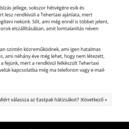
bízás jellege, sokszor hétvégére esik és
 lesz rendkívüli a Tehertaxi ajánlata, mert
gíteni nekünk. Sőt, ami még ennél is többet jelent,
rok elszállításában, amit lomtalanítás néven
ában szintén közreműködnek, ami igen hatalmas
tás, ami néhány éve még lehet, hogy nem létezett,
 fejünk, mert a rendkívül felkészült Tehertaxi
n velük kapcsolatba még ma telefonon vagy e-mail-
Miért válassza az Eastpak hátizsákot? :Következő »