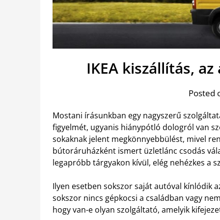
IKEA kiszállítás, a
Posted 
Mostani írásunkban egy nagyszerű szolgáltatá
figyelmét, ugyanis hiánypótló dologról van s
sokaknak jelent megkönnyebbülést, mivel ren
bútoráruházként ismert üzletlánc csodás válas
legapróbb tárgyakon kívül, elég nehézkes a s
Ilyen esetben sokszor saját autóval kínlódik
sokszor nincs gépkocsi a családban vagy nem 
hogy van-e olyan szolgáltató, amelyik kifejeze