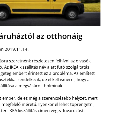
z áruháztól az otthonáig
on 2019.11.14.
sra szeretnénk részletesen felhívni az olvasók
zó. Az
IKEA kiszállítás név alatt
futó szolgáltatás
geteg embert érintett ez a probléma. Az említett
ztékkal rendelkezik, de el kell ismerni, hogy a
zállítása a megvásárolt holminak.
 az ember, de ez még a szerencsésebb helyzet, mert
megfelelő méretű. Ilyenkor el lehet töprengetni,
tten IKEA kiszállítás címen végez fuvarozást.