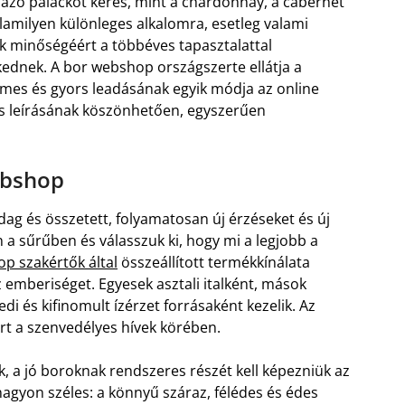
azó palackot keres, mint a chardonnay, a cabernet
lamilyen különleges alkalomra, esetleg valami
 minőségéért a többéves tapasztalattal
ednek. A bor webshop országszerte ellátja a
lmes és gyors leadásának egyik módja az online
es leírásának köszönhetően, egyszerűen
ebshop
dag és összetett, folyamatosan új érzéseket és új
 a sűrűben és válasszuk ki, hogy mi a legjobb a
p szakértők által
összeállított termékkínálata
z emberiséget. Egyesek asztali italként, mások
i és kifinomult ízérzet forrásaként kezelik. Az
rt a szenvedélyes hívek körében.
k, a jó boroknak rendszeres részét kell képezniük az
agyon széles: a könnyű száraz, félédes és édes