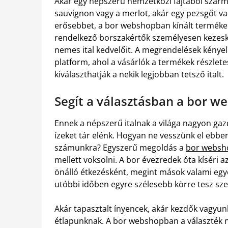
Akár egy népszerű nemzetközi fajtából szárm
sauvignon vagy a merlot, akár egy pezsgőt va
erősebbet, a bor webshopban kínált termékek
rendelkező borszakértők személyesen kezesk
nemes ital kedvelőit. A megrendelések kénye
platform, ahol a vásárlók a termékek részlet
kiválaszthatják a nekik legjobban tetsző italt.
Segít a választásban a bor w
Ennek a népszerű italnak a világa nagyon gaz
ízeket tár elénk. Hogyan ne vesszünk el ebben
számunkra? Egyszerű megoldás a
bor websho
mellett voksolni. A bor évezredek óta kíséri a
önálló étkezésként, megint mások valami egyed
utóbbi időben egyre szélesebb körre tesz sze
Akár tapasztalt ínyencek, akár kezdők vagyun
étlapunknak. A bor webshopban a választék n