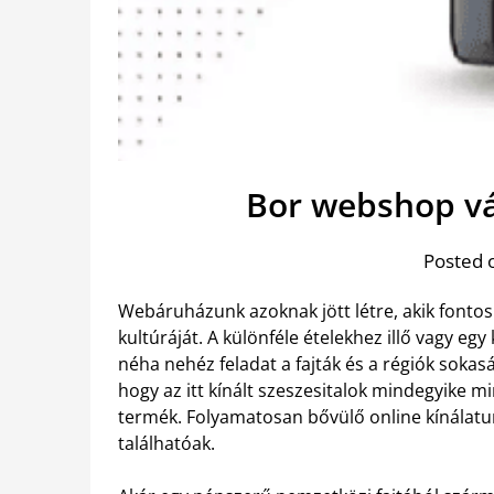
Bor webshop vá
Posted 
Webáruházunk azoknak jött létre, akik fontosn
kultúráját. A különféle ételekhez illő vagy eg
néha nehéz feladat a fajták és a régiók sokas
hogy az itt kínált szeszesitalok mindegyike m
termék. Folyamatosan bővülő online kínálat
találhatóak.