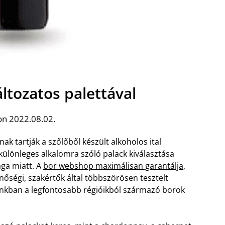
ltozatos palettával
on 2022.08.02.
ak tartják a szőlőből készült alkoholos ital
y különleges alkalomra szóló palack kiválasztása
ága miatt. A
bor webshop maximálisan garantálja
,
inőségi, szakértők által többszörösen tesztelt
unkban a legfontosabb régióikból származó borok