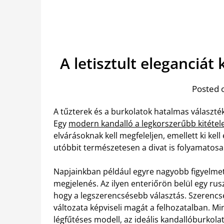
A letisztult eleganciá
Posted 
A tűzterek és a burkolatok hatalmas választé
Egy
modern kandalló a legkorszerűbb kitétel
elvárásoknak kell megfeleljen, emellett ki kell 
utóbbit természetesen a divat is folyamatosan
Napjainkban például egyre nagyobb figyelmet 
megjelenés. Az ilyen enteriőrön belül egy ru
hogy a legszerencsésebb választás.
Szerencs
változata képviseli magát a felhozatalban. Mi
légfűtéses modell, az ideális kandallóburkolat