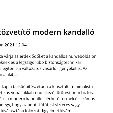
t közvetítő modern kandalló
on 2021.12.04.
ka várja az érdeklődőket a kandallos.hu weboldalon.
eknek
és a legszigorúbb biztonságtechnikai
elégítenie a változatos vásárlói igényeket is. Az
 alakítja.
kap a belsőépítészetben a letisztult, minimalista
sztikus vonásokkal rendelkező fűtőtest nem biztos,
ére a modern kandalló elérhető termék és számos
ndegy, hogy az adott fűtőtest vízteres vagy
 kiválasztása fokozott figyelmet kíván.