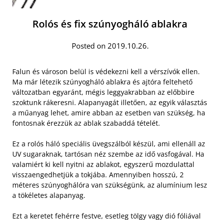
Rolós és fix szúnyogháló ablakra
Posted on 2019.10.26.
Falun és városon belül is védekezni kell a vérszívók ellen.
Ma már létezik szúnyogháló ablakra és ajtóra feltehető
változatban egyaránt, mégis leggyakrabban az előbbire
szoktunk rákeresni. Alapanyagát illetően, az egyik választás
a műanyag lehet, amire abban az esetben van szükség, ha
fontosnak érezzük az ablak szabaddá tételét.
Ez a rolós háló speciális üvegszálból készül, ami ellenáll az
UV sugaraknak, tartósan néz szembe az idő vasfogával. Ha
valamiért ki kell nyitni az ablakot, egyszerű mozdulattal
visszaengedhetjük a tokjába. Amennyiben hosszú, 2
méteres szúnyoghálóra van szükségünk, az alumínium lesz
a tökéletes alapanyag.
Ezt a keretet fehérre festve, esetleg tölgy vagy dió fóliával