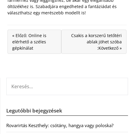
farmerhez vagy leggingshez, de akár egy elegánsabb
öltözékhez is. Szabadjára engedheted a fantáziádat és
választhatsz egy merészebb modellt is!
« Előző: Online is
Csakis a korszerű tetőtéri
elérhető a széles
ablak jöhet szóba
gépkínálat
:Következő »
KERESÉS:
Legutóbbi bejegyzések
Rovarirtás Keszthely: csótány, hangya vagy poloska?