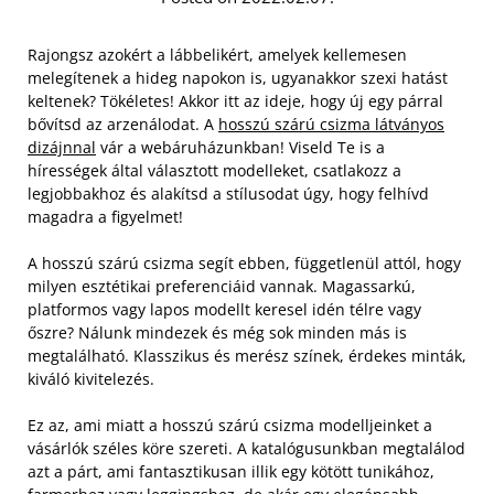
Rajongsz azokért a lábbelikért, amelyek kellemesen
melegítenek a hideg napokon is, ugyanakkor szexi hatást
keltenek? Tökéletes! Akkor itt az ideje, hogy új egy párral
bővítsd az arzenálodat. A
hosszú szárú csizma látványos
dizájnnal
vár a webáruházunkban! Viseld Te is a
hírességek által választott modelleket, csatlakozz a
legjobbakhoz és alakítsd a stílusodat úgy, hogy felhívd
magadra a figyelmet!
A hosszú szárú csizma segít ebben, függetlenül attól, hogy
milyen esztétikai preferenciáid vannak. Magassarkú,
platformos vagy lapos modellt keresel idén télre vagy
őszre? Nálunk mindezek és még sok minden más is
megtalálható. Klasszikus és merész színek, érdekes minták,
kiváló kivitelezés.
Ez az, ami miatt a hosszú szárú csizma modelljeinket a
vásárlók széles köre szereti. A katalógusunkban megtalálod
azt a párt, ami fantasztikusan illik egy kötött tunikához,