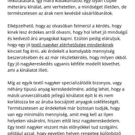
felkutatására, így mára kialakulhatott egy olyan csipke
méteráru kínálat, ami verhetetlen, a minőséget illetően, de
természetesen az árak nem kevésbé vásárlóbarátok.
Elképzelhető, hogy az olvasóban felmerül a kérdés, hogy
kinek lesz érdekes arról olvasni, hogy hol lehet jó minőségű
és kedvező árú anyagokat kapni. Ezúton pedig eláruljuk,
hogy egy jó
textil nagyker elérhetősége mindenkinek
kincset fog érni, aki érdekelt a komolyabb mennyiség
beszerzésében és az már részletkérdés, hogy milyen okból.
Egy jó nagykereskedés ugyanis kétféle modellt követhet,
ami a kínálatot illeti.
Míg az egyik textil nagyker specializálódik bizonyos, vagy
néhány típusú anyag kereskedelmére, addig lehet, hogy a
másik univerzálisabb jellegű kínálatot épít ki és nem
korlátozza be az áruba bocsájtott anyagok sokféleségét.
Természetesen az érdekeltek már biztosan tudják, hogy
van egy minimális mennyiség, amit meg kell az ilyen
helyeken vásárolni, hiszen ettől lesz nagykereskedelem.
Egy textil nagyker viszont más előnyökkel tud szolgálni,
például azzal, hogy egyetlen helyen rengeteg különböző