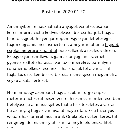
Posted on 2020.01.20.
Amennyiben felhasználható anyagok vonatkozásában
keres információt a kedves olvasó, biztosíthatjuk, hogy a
lehető legjobb helyen jár éppen. Egy olyan lehetőséget
fogunk ugyanis most ismertetni, ami garantáltan a
legjobb
csipke méteráru kínálattal
büszkélkedik a széles vidéken.
Ez egy olyan rendkívül izgalmas anyag, ami szemet
gyönyörködtető hatással van az emberekre, bármilyen
ruhanemű elkészítéséhez is használják fel a varrással
foglalkozó szakemberek, biztosan lényegesen megemeli a
végső alkotás értékét.
Nem mindegy azonban, hogy a szóban forgó csipke
méteráru hol kerül beszerzésre, hiszen ez minden esetben
befolyásolja a minőségét és hiába lesz tökéletes a varrás,
ha az anyag hagy kívánnivalót maga után. Ez a bizonyos
webáruház, amiről most írunk Önöknek, éveken keresztül
rengeteg időt és energiát szánt a megfelelő beszállítók