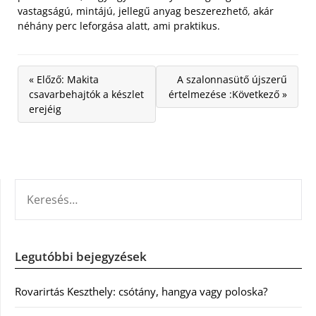
vastagságú, mintájú, jellegű anyag beszerezhető, akár
néhány perc leforgása alatt, ami praktikus.
« Előző: Makita
A szalonnasütő újszerű
csavarbehajtók a készlet
értelmezése :Következő »
erejéig
KERESÉS:
Legutóbbi bejegyzések
Rovarirtás Keszthely: csótány, hangya vagy poloska?