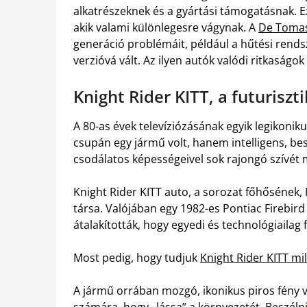
alkatrészeknek és a gyártási támogatásnak. Ez
akik valami különlegesre vágynak. A
De Tomas
generáció problémáit, például a hűtési rends
verzióvá vált. Az ilyen autók valódi ritkaságok
Knight Rider KITT, a futurisz
A 80-as évek televíziózásának egyik legikoni
csupán egy jármű volt, hanem intelligens, bes
csodálatos képességeivel sok rajongó szívét
Knight Rider KITT auto, a sorozat főhősének,
társa. Valójában egy 1982-es Pontiac Firebird
átalakították, hogy egyedi és technológiailag 
Most pedig, hogy tudjuk
Knight Rider KITT mi
A jármű orrában mozgó, ikonikus piros fény v
számára, hogy „lássa” a környezetét. Beszélni