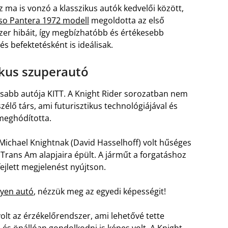
 ma is vonzó a klasszikus autók kedvelői között,
o Pantera 1972 modell
megoldotta az első
zer hibáit, így megbízhatóbb és értékesebb
 és befektetésként is ideálisak.
tikus szuperautó
kusabb autója KITT. A Knight Rider sorozatban nem
zélő társ, ami futurisztikus technológiájával és
 meghódította.
 Michael Knightnak (David Hasselhoff) volt hűséges
 Trans Am alapjaira épült. A járműt a forgatáshoz
fejlett megjelenést nyújtson.
lyen autó
, nézzük meg az egyedi képességit!
olt az érzékelőrendszer, ami lehetővé tette
 és önállóan gondolkodni is képes volt. A Knight