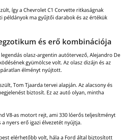
lt, így a Chevrolet C1 Corvette ritkaságnak
ti példányok ma gyűjtői darabok és az értékük
egzotikum és erő kombinációja
legendás olasz-argentin autótervező, Alejandro De
ésének gyümölcse volt. Az olasz dizájn és az
 páratlan élményt nyújtott.
zült, Tom Tjaarda tervei alapján. Az alacsony és
egjelenést biztosít. Ez az autó olyan, mintha
d V8-as motort rejt, ami 330 lóerős teljesítményt
a nyers erő igazi élvezetét nyújtja.
st elérhetőbb volt, hála a Ford által biztosított