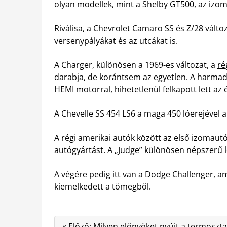
olyan modellek, mint a Shelby GT500, az izom
Riválisa, a Chevrolet Camaro SS és Z/28 válto
versenypályákat és az utcákat is.
A Charger, különösen a 1969-es változat, a
ré
darabja, de korántsem az egyetlen. A harma
HEMI motorral, hihetetlenül felkapott lett az é
A Chevelle SS 454 LS6 a maga 450 lóerejével a
A régi amerikai autók között az első izomaut
autógyártást. A „Judge” különösen népszerű l
A végére pedig itt van a Dodge Challenger, a
kiemelkedett a tömegből.
« Előző: Milyen előnyöket nyújt a termoszta