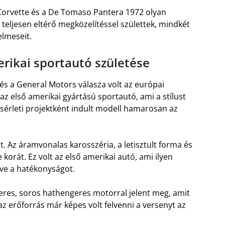
 Corvette és a De Tomaso Pantera 1972 olyan
 teljesen eltérő megközelítéssel születtek, mindkét
elmeseit.
erikai sportautó születése
és a General Motors válasza volt az európai
z első amerikai gyártású sportautó, ami a stílust
kísérleti projektként indult modell hamarosan az
t. Az áramvonalas karosszéria, a letisztult forma és
orát. Ez volt az első amerikai autó, ami ilyen
lve a hatékonyságot.
iteres, soros hathengeres motorral jelent meg, amit
az erőforrás már képes volt felvenni a versenyt az