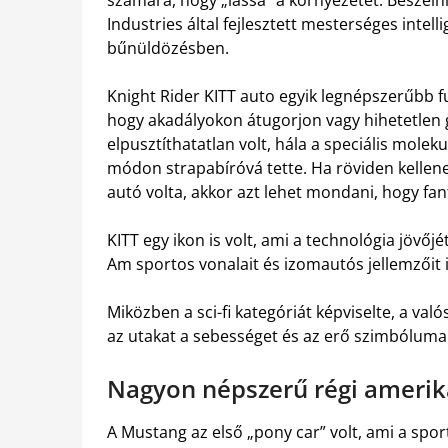
Industries által fejlesztett mesterséges intell
bűnüldözésben.
Knight Rider KITT auto egyik legnépszerűbb fu
hogy akadályokon átugorjon vagy hihetetlen g
elpusztíthatatlan volt, hála a speciális mole
módon strapabíróvá tette. Ha röviden kellene
autó volta, akkor azt lehet mondani, hogy fan
KITT egy ikon is volt, ami a technológia jövőj
Am sportos vonalait és izomautós jellemzőit 
Miközben a sci-fi kategóriát képviselte, a v
az utakat a sebességet és az erő szimbóluma
Nagyon népszerű régi amerik
A Mustang az első „pony car” volt, ami a spo