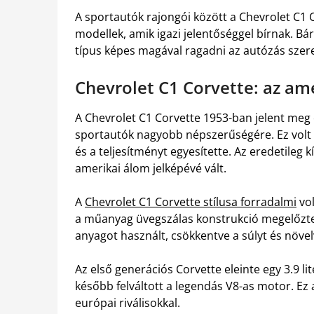
A sportautók rajongói között a Chevrolet C1
modellek, amik igazi jelentőséggel bírnak. Bár
típus képes magával ragadni az autózás szer
Chevrolet C1 Corvette: az am
A Chevrolet C1 Corvette 1953-ban jelent meg 
sportautók nagyobb népszerűségére. Ez volt a
és a teljesítményt egyesítette. Az eredetileg 
amerikai álom jelképévé vált.
A
Chevrolet C1 Corvette stílusa forradalmi
vol
a műanyag üvegszálas konstrukció megelőzte k
anyagot használt, csökkentve a súlyt és növe
Az első generációs Corvette eleinte egy 3.9 l
később felváltott a legendás V8-as motor. Ez 
európai riválisokkal.