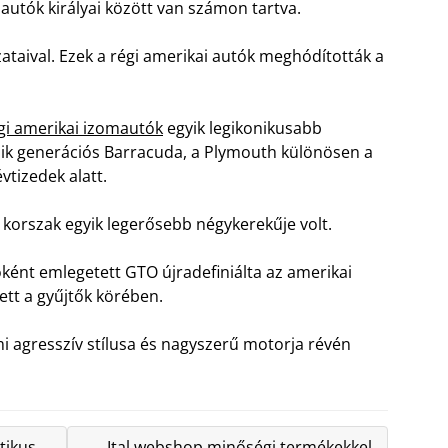
autók királyai között van számon tartva.
zataival. Ezek a régi amerikai autók meghódították a
gi amerikai izomautók
egyik legikonikusabb
dik generációs Barracuda, a Plymouth különösen a
vtizedek alatt.
 korszak egyik legerősebb négykerekűje volt.
óként emlegetett GTO újradefiniálta az amerikai
ett a gyűjtők körében.
mi agresszív stílusa és nagyszerű motorja révén
tikus
Ital webshop minőségi termékekkel