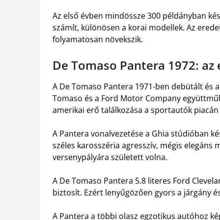
Az első évben mindössze 300 példányban készü
számít, különösen a korai modellek. Az erede
folyamatosan növekszik.
De Tomaso Pantera 1972: az 
A De Tomaso Pantera 1971-ben debütált és a 
Tomaso és a Ford Motor Company együttműköd
amerikai erő találkozása a sportautók piacán
A Pantera vonalvezetése a Ghia stúdióban kés
széles karosszéria agresszív, mégis elegáns m
versenypályára született volna.
A De Tomaso Pantera 5.8 literes Ford Clevelan
biztosít. Ezért lenyűgözően gyors a járgány és 
A Pantera a többi olasz egzotikus autóhoz képe