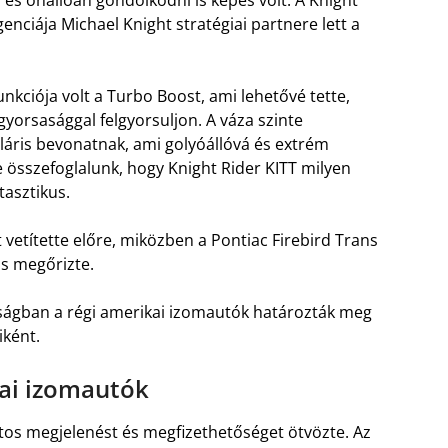
igenciája Michael Knight stratégiai partnere lett a
nkciója volt a Turbo Boost, ami lehetővé tette,
yorsasággal felgyorsuljon. A váza szinte
kuláris bevonatnak, ami golyóállóvá és extrém
 összefoglalunk, hogy Knight Rider KITT milyen
tasztikus.
ét vetítette előre, miközben a Pontiac Firebird Trans
is megőrizte.
alóságban a régi amerikai izomautók határozták meg
iként.
ai izomautók
rtos megjelenést és megfizethetőséget ötvözte. Az