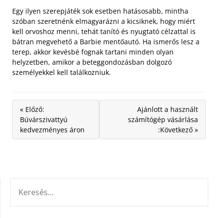
Egy ilyen szerepjáték sok esetben hatásosabb, mintha
szóban szeretnénk elmagyarázni a kicsiknek, hogy miért
kell orvoshoz menni, tehát tanító és nyugtató célzattal is
bátran megvehető a Barbie mentőautó. Ha ismerős lesz a
terep, akkor kevésbé fognak tartani minden olyan
helyzetben, amikor a beteggondozásban dolgozó
személyekkel kell találkozniuk.
« Előző:
Ajánlott a használt
Búvárszivattyú
számítógép vásárlása
kedvezményes áron
:Következő »
KERESÉS: