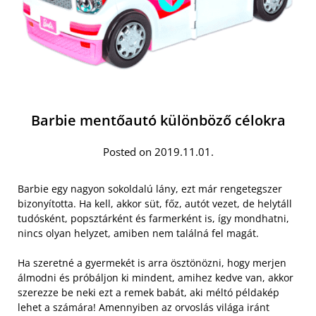
Barbie mentőautó különböző célokra
Posted on 2019.11.01.
Barbie egy nagyon sokoldalú lány, ezt már rengetegszer
bizonyította. Ha kell, akkor süt, főz, autót vezet, de helytáll
tudósként, popsztárként és farmerként is, így mondhatni,
nincs olyan helyzet, amiben nem találná fel magát.
Ha szeretné a gyermekét is arra ösztönözni, hogy merjen
álmodni és próbáljon ki mindent, amihez kedve van, akkor
szerezze be neki ezt a remek babát, aki méltó példakép
lehet a számára! Amennyiben az orvoslás világa iránt