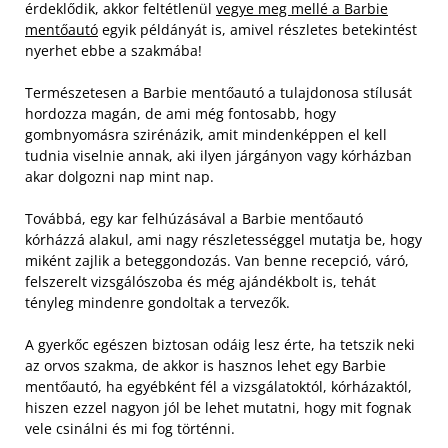
érdeklődik, akkor feltétlenül
vegye meg mellé a Barbie
mentőautó
egyik példányát is, amivel részletes betekintést
nyerhet ebbe a szakmába!
Természetesen a Barbie mentőautó a tulajdonosa stílusát
hordozza magán, de ami még fontosabb, hogy
gombnyomásra szirénázik, amit mindenképpen el kell
tudnia viselnie annak, aki ilyen járgányon vagy kórházban
akar dolgozni nap mint nap.
Továbbá, egy kar felhúzásával a Barbie mentőautó
kórházzá alakul, ami nagy részletességgel mutatja be, hogy
miként zajlik a beteggondozás. Van benne recepció, váró,
felszerelt vizsgálószoba és még ajándékbolt is, tehát
tényleg mindenre gondoltak a tervezők.
A gyerkőc egészen biztosan odáig lesz érte, ha tetszik neki
az orvos szakma, de akkor is hasznos lehet egy Barbie
mentőautó, ha egyébként fél a vizsgálatoktól, kórházaktól,
hiszen ezzel nagyon jól be lehet mutatni, hogy mit fognak
vele csinálni és mi fog történni.