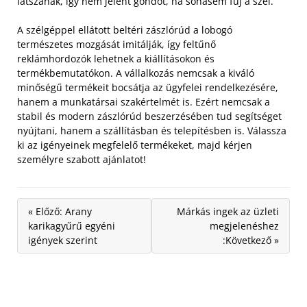
látszanak, így nem jelent gondot, ha sohasem fúj a szél.
A szélgéppel ellátott beltéri zászlórúd a lobogó
természetes mozgását imitálják, így feltűnő
reklámhordozók lehetnek a kiállításokon és
termékbemutatókon. A vállalkozás nemcsak a kiváló
minőségű termékeit bocsátja az ügyfelei rendelkezésére,
hanem a munkatársai szakértelmét is. Ezért nemcsak a
stabil és modern zászlórúd beszerzésében tud segítséget
nyújtani, hanem a szállításban és telepítésben is. Válassza
ki az igényeinek megfelelő termékeket, majd kérjen
személyre szabott ajánlatot!
« Előző: Arany
Márkás ingek az üzleti
karikagyűrű egyéni
megjelenéshez
igények szerint
:Következő »