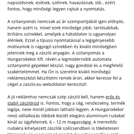
napsütésnek, esőnek, szélnek, havazásnak, stb., ezért
fontos, hogy minőségi legyen rajtuk a nyomtatás.
A szitanyomás nemcsak az ár szempontjából igen előnyös,
hanem azért is, mivel ezek minősége jobb: tartósabbak,
briliáns színekkel, amelyek a hátoldalon is ugyanolyan
élénkek. Ezzel a típusú nyomtatással a legigényesebb
motívumok is ragyogó színekben és kiváló minőségben
jelennek meg a zászló anyagán. A szitanyomás a
Hungarodekor Kft. révén a legmodernebb automata
szitanyomó gépekkel készül, nagy gonddal és a megfelelő
szakértelemmel. Ha Ön is szeretne kiváló minőségű
reklámeszközt készíttetni remek áron, akkor keresse fel a
céget a zaszlo.eu weboldalon keresztül!
A jó reklámhoz nemcsak szép zászló kell, hanem
erős és
stabil zászlórúd
is. Fontos, hogy a cég, rendezvény, termék
logója, neve minél jobban látható legyen. A Hungarodekor
nevű vállalkozás többek között elegáns alumínium rudakat
kínál az ügyfeleinek, 6 – 12 m magasságig. A merevítős
rudakra kihelyezett zászlók szélcsendben is tökéletesen