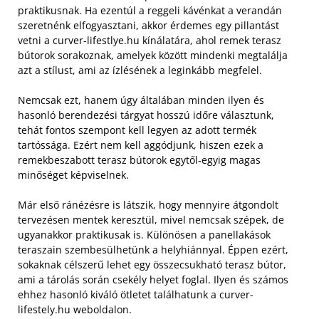
praktikusnak. Ha ezentúl a reggeli kávénkat a verandán
szeretnénk elfogyasztani, akkor érdemes egy pillantást
vetni a curver-lifestlye.hu kínálatára, ahol remek terasz
bútorok sorakoznak, amelyek között mindenki megtalálja
azt a stílust, ami az ízlésének a leginkább megfelel.
Nemcsak ezt, hanem úgy általában minden ilyen és
hasonló berendezési tárgyat hosszú időre választunk,
tehát fontos szempont kell legyen az adott termék
tartóssága. Ezért nem kell aggódjunk, hiszen ezek a
remekbeszabott terasz bútorok egytől-egyig magas
minőséget képviselnek.
Már első ránézésre is látszik, hogy mennyire átgondolt
tervezésen mentek keresztül, mivel nemcsak szépek, de
ugyanakkor praktikusak is. Különösen a panellakások
teraszain szembesülhetünk a helyhiánnyal. Éppen ezért,
sokaknak célszerű lehet egy összecsukható terasz bútor,
ami a tárolás során csekély helyet foglal. Ilyen és számos
ehhez hasonló kiváló ötletet találhatunk a curver-
lifestely.hu weboldalon.