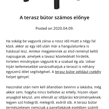
A terasz bútor számos előnye
Posted on 2020.04.09.
Ha sokáig be vagyunk zárva a rossz idő miatt a négy fal
közé, akkor az egy idő után már a hangulatunkra is
hatással lesz. Amikor megjelennek az első reményt keltő
napsugarak, amelyek a tavasz közeledését hirdetik,
hirtelen mindnyájan vágyunk ki a szabad ég alá. Udvar
híján kellemesebbé varázsolhatjuk a teraszt is néhány
egyszerű ötlet segítségével. A
terasz bútor például csekély
helyet igényel.
Használat után nem kell állandóan bevinni a lakásba, még
akkor sem, hogyha nincs befedve az erkély, hiszen olyan
anyagból készül, ami ellenáll az időjárási körülményeknek,
legyen szó hidegről, melegről, esőről stb. A terasz bútor
természetesen nemcsak a panellakások esetében számít