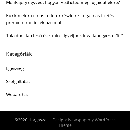
Munkajogi ügyvéd: hogyan védheted meg jogaidat előre?
Kukirin elektromos rollerek részletre: rugalmas fizetés,
prémium modellek azonnal
Tulajdoni lap lekérése: mire figyeljünk ingatlanügyek előtt?
Kategóriák
Egészség
Szolgáltatás
Webáruház
©2026 Horgászat
| Design:
Newspaperly WordPress
Theme