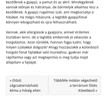
kezdőknek a gyapjú, a pamut és az akril.
Mindegyiknek
vannak előnyei és hátrányai, de bármelyik alkalmas lesz a
kezdőknek. A gyapjú rugalmas szál, ami megbocsátja a
hibákat. Ha mégis hibázunk, a legtöbb gyapjúfonal
könnyen kibogozható és újra felhasználható.
Vannak, akik allergiások a gyapjúra, amivel érdemes
tisztában lenni, de a legtöbb embernek jó választás a
horgoláshoz. Azon tűnődik, honnan fogja tudni, hogy
milyen szálakkal dolgozik? Ahogy hozzászokik a különböző
horgoló fonal fajtákkal való munkához, gyakran már
rápillantva vagy azt megtapintva is meg tudja majd
állapítani a fajtáját.
« Előző:
Többféle módon végezhető
Légcsatornázható
a terrárium fűtés
klíma a hőség ellen
:Következő »