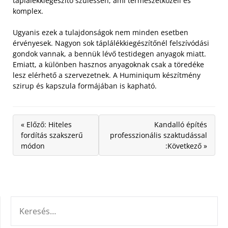
táplálékkiegészítő szülessen, ami természetközeli és
komplex.
Ugyanis ezek a tulajdonságok nem minden esetben
érvényesek. Nagyon sok táplálékkiegészítőnél felszívódási
gondok vannak, a bennük lévő testidegen anyagok miatt.
Emiatt, a különben hasznos anyagoknak csak a töredéke
lesz elérhető a szervezetnek. A Huminiqum készítmény
szirup és kapszula formájában is kapható.
« Előző: Hiteles
Kandalló építés
fordítás szakszerű
professzionális szaktudással
módon
:Következő »
KERESÉS: