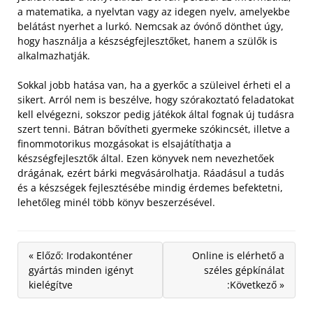
a matematika, a nyelvtan vagy az idegen nyelv, amelyekbe
belátást nyerhet a lurkó. Nemcsak az óvónő dönthet úgy,
hogy használja a készségfejlesztőket, hanem a szülők is
alkalmazhatják.
Sokkal jobb hatása van, ha a gyerkőc a szüleivel érheti el a
sikert. Arról nem is beszélve, hogy szórakoztató feladatokat
kell elvégezni, sokszor pedig játékok által fognak új tudásra
szert tenni. Bátran bővítheti gyermeke szókincsét, illetve a
finommotorikus mozgásokat is elsajátíthatja a
készségfejlesztők által. Ezen könyvek nem nevezhetőek
drágának, ezért bárki megvásárolhatja. Ráadásul a tudás
és a készségek fejlesztésébe mindig érdemes befektetni,
lehetőleg minél több könyv beszerzésével.
« Előző: Irodakonténer
Online is elérhető a
gyártás minden igényt
széles gépkínálat
kielégítve
:Következő »