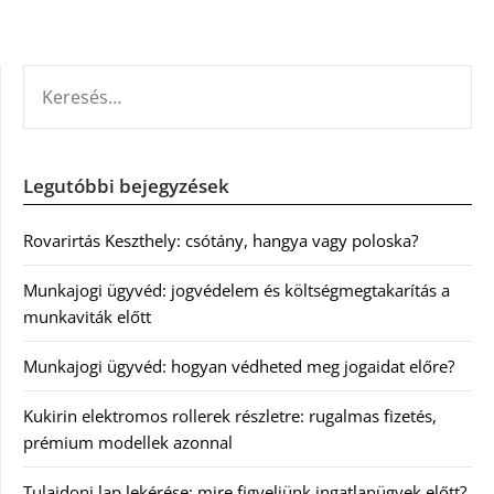
KERESÉS:
Legutóbbi bejegyzések
Rovarirtás Keszthely: csótány, hangya vagy poloska?
Munkajogi ügyvéd: jogvédelem és költségmegtakarítás a
munkaviták előtt
Munkajogi ügyvéd: hogyan védheted meg jogaidat előre?
Kukirin elektromos rollerek részletre: rugalmas fizetés,
prémium modellek azonnal
Tulajdoni lap lekérése: mire figyeljünk ingatlanügyek előtt?