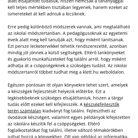
alatt elsajátított tudásuk, hiszen nemcsak a tananyaggal
kell teljes mértékben tisztában legyenek, hanem ezeket az
ismereteket át kell adniuk a kicsiknek.
Erre pedig különböző módszerek vannak, ami megtalálható
az iskolai módszertanban. A pedagógusoknak az egyetemi
éveik alatt meg kell tanulják azt, hogy miként tanítsanak.
Ezt persze lecketervekkel tehetik rendszerezetté, azonban
mindig jól jönnek a külső segítségek. Eltérő tankönyveket
és gyakorló munkafüzeteket fog találni arról, hogy miként
adhatja át a csöppségeknek a szükséges tudást. Az iskolai
módszertanról többet tudhat meg a klett.hu weboldalon.
Egészen pontosan itt olyan könyvekre tehet szert, amelyek
a készségek fejlesztését helyezik előtérbe. Ezt a
legkisebbeknek szükséges elsajátítaniuk, hiszen a tárgyi
tudás előtt ezeket kell kifejlesszék. A
készségfejlesztők
terén számtalan
kiadványt fog találni. Fejlesztheti az
óvodások készségeit, valamint egyes példányok kifejezetten
az iskolára készítik fel a csöppségeket. Eltérő
foglalkoztatókat fog találni, illetve változó témakörökben
juthat hozzá a könyvekhez. Ott van például az informatika,