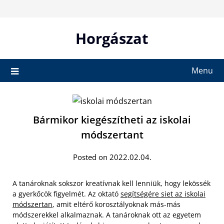
Skip
to
content
Horgászat
Menu
Bármikor kiegészítheti az iskolai
módszertant
Posted on 2022.02.04.
A tanároknak sokszor kreatívnak kell lenniük, hogy lekössék
a gyerkőcök figyelmét. Az oktató
segítségére siet az iskolai
módszertan
, amit eltérő korosztályoknak más-más
módszerekkel alkalmaznak. A tanároknak ott az egyetem