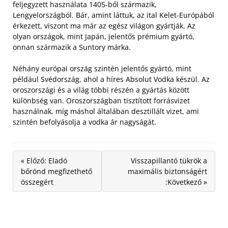
feljegyzett használata 1405-ből származik,
Lengyelországból. Bár, amint láttuk, az ital Kelet-Európából
érkezett, viszont ma már az egész világon gyártják. Az
olyan országok, mint Japán, jelentős prémium gyártó,
onnan származik a Suntory márka.
Néhány európai ország szintén jelentős gyártó, mint
például Svédország, ahol a híres Absolut Vodka készül. Az
oroszországi és a világ többi részén a gyártás között
különbség van. Oroszországban tisztított forrásvizet
használnak, míg máshol általában desztillált vizet, ami
szintén befolyásolja a vodka ár nagyságát.
« Előző: Eladó
Visszapillantó tükrök a
bőrönd megfizethető
maximális biztonságért
összegért
:Következő »